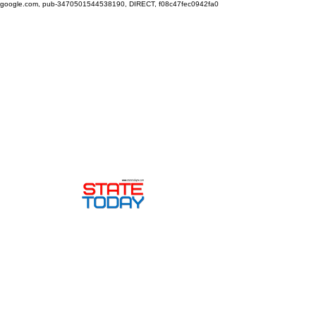
google.com, pub-3470501544538190, DIRECT, f08c47fec0942fa0