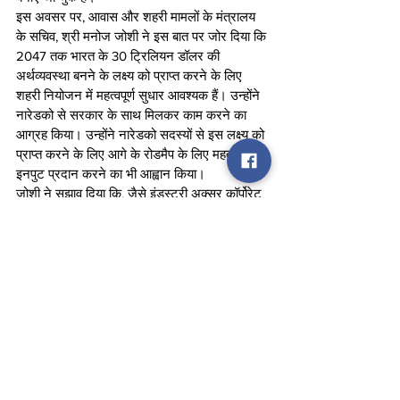
इस अवसर पर, आवास और शहरी मामलों के मंत्रालय 
के सचिव, श्री मनोज जोशी ने इस बात पर जोर दिया कि 
2047 तक भारत के 30 ट्रिलियन डॉलर की 
अर्थव्यवस्था बनने के लक्ष्य को प्राप्त करने के लिए 
शहरी नियोजन में महत्वपूर्ण सुधार आवश्यक हैं। उन्होंने 
नारेडको से सरकार के साथ मिलकर काम करने का 
आग्रह किया। उन्होंने नारेडको सदस्यों से इस लक्ष्य को 
प्राप्त करने के लिए आगे के रोडमैप के लिए महत्वपूर्ण 
इनपुट प्रदान करने का भी आह्वान किया।
जोशी ने सुझाव दिया कि, जैसे इंडस्ट्री अक्सर कॉर्पोरेट 
और पूंजीगत लाभ कर में छूट चाहता है, नारेडको को 
रचनात्मक दृष्टिकोण के साथ शहरी नियोजन लक्ष्यों को 
प्राप्त करने के लिए व्यावहारिक सुझाव देना चाहिए।
आवास और शहरी मामलों के मंत्रालय के सचिव ने यह 
भी बताया कि केंद्र सरकार 15वें वित्त आयोग की 
सिफारिश के अनुसार सभी राज्यों को स्टेट प्रॉपर्टी 
टैक्स बढ़ाने के लिए प्रोत्साहित कर रही है। इस कदम 
का उद्देश्य राज्य सरकारों को आवास और किफायती 
आवास परियोजनाओं के लिए प्रोत्साहित करना है। इस 
दिशा में प्रगति का बेसब्री से इंतजार है, क्योंकि 16वां 