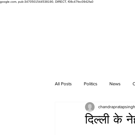
google.com, pub-3470501544538190, DIRECT, f08c47fec0942fa0
All Posts
Politics
News
O
chandrapratapsing
दिल्ली के 