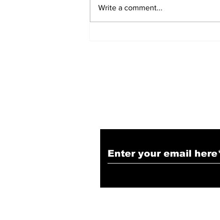
Write a comment...
सबसे लंबे कार्यकाल वाले मुख्यमंत्री
बने Yogi Adityanath
Subscribe to Our N