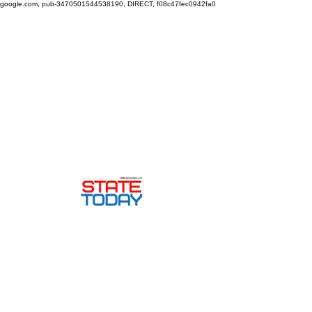
google.com, pub-3470501544538190, DIRECT, f08c47fec0942fa0