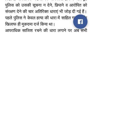
पुलिस को उसकी सूचना न देने, छिपाने व आरोपित को 
संरक्षण देने की चार अतिरिक्त धाराएं भी जोड़ दी गई हैं। 
पहले पुलिस ने केवल हत्या की धारा में साहिल गहलोत के 
खिलाफ ही मुकदमा दर्ज किया था।
आपराधिक साजिश रचने की धारा लगाने पर अब सभी 
छह आरोपितों पर समान रूप से कार्रवाई होगी। अगर 
पुलिस घटना की कड़ियां जोड़ते हुए कोर्ट में पर्याप्त सुबूत 
पेश करने में कामयाब हो जाती है तब सभी छह आरोपितों 
को अधिकतम फांसी व न्यूनतम उम्रकैद की सजा हो 
सकती है।
news
delhi
News
See All
Recent Posts