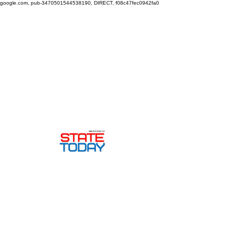
google.com, pub-3470501544538190, DIRECT, f08c47fec0942fa0