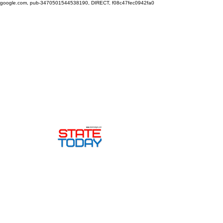
google.com, pub-3470501544538190, DIRECT, f08c47fec0942fa0