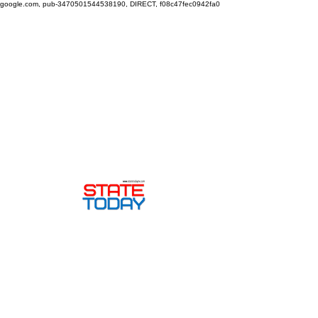
google.com, pub-3470501544538190, DIRECT, f08c47fec0942fa0