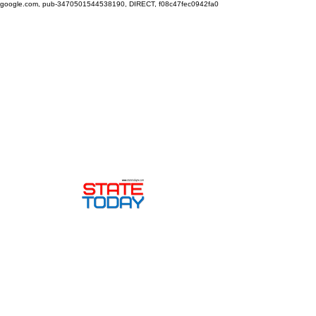
google.com, pub-3470501544538190, DIRECT, f08c47fec0942fa0