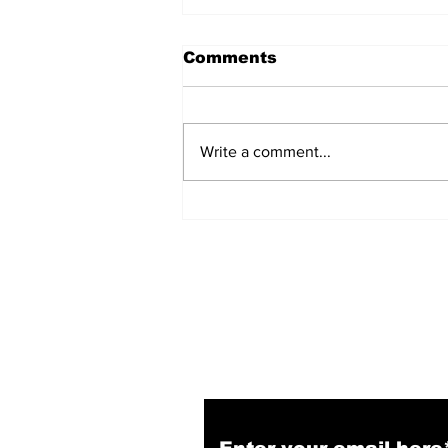
Comments
Write a comment...
हिंदू समाज में समाप्त हो भेद भाव:
Narendra Thakur
Subscribe to Our N