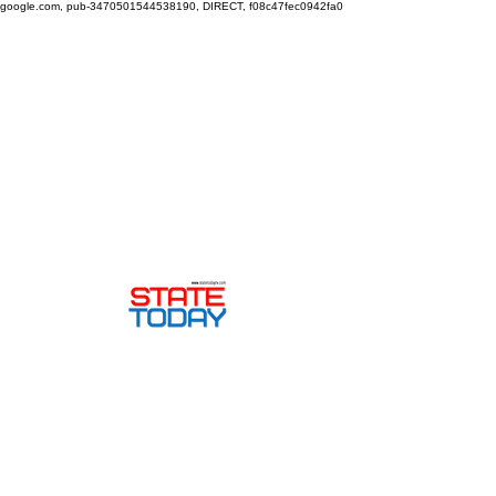
google.com, pub-3470501544538190, DIRECT, f08c47fec0942fa0