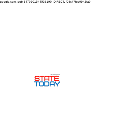
google.com, pub-3470501544538190, DIRECT, f08c47fec0942fa0