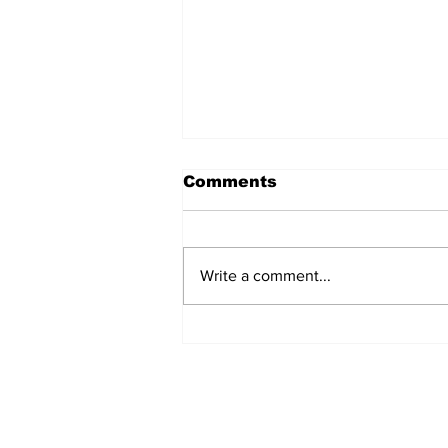
Comments
Write a comment...
सिडबी का शुद्ध लाभ वित्त वर्ष 2020
की तुलना में वित्त वर्ष 2021 में
3.6% बढ़ा
Subscribe to Our N