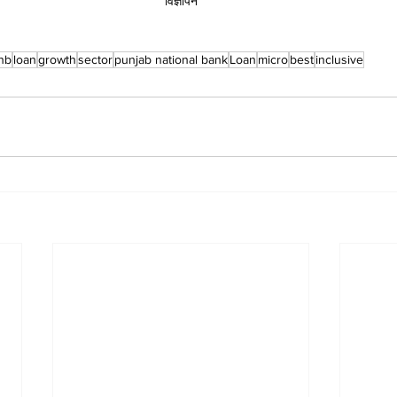
विज्ञापन
nb
loan
growth
sector
punjab national bank
Loan
micro
best
inclusive