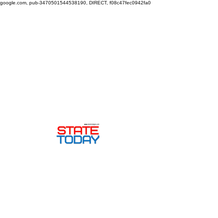
google.com, pub-3470501544538190, DIRECT, f08c47fec0942fa0