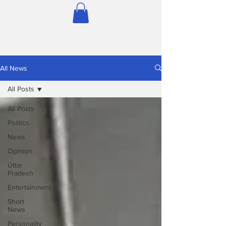
All News
All Posts
All Posts
Politics
News
Opinion
Uttar
Pradesh
Entertainment
Short
News
Personality