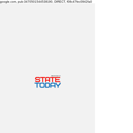
google.com, pub-3470501544538190, DIRECT, f08c47fec0942fa0