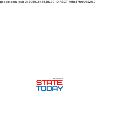
google.com, pub-3470501544538190, DIRECT, f08c47fec0942fa0