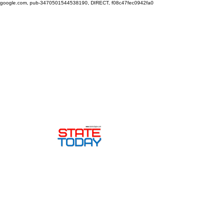
google.com, pub-3470501544538190, DIRECT, f08c47fec0942fa0