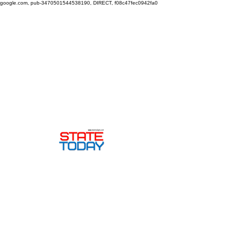
google.com, pub-3470501544538190, DIRECT, f08c47fec0942fa0