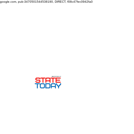
google.com, pub-3470501544538190, DIRECT, f08c47fec0942fa0