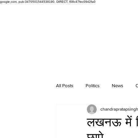
google.com, pub-3470501544538190, DIRECT, f08c47fec0942fa0
All Posts
Politics
News
O
chandrapratapsing
लखनऊ में र
छापे