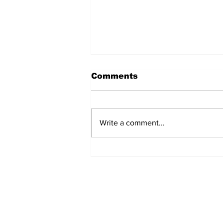
Comments
Write a comment...
हिंदू समाज में समाप्त हो भेद भाव:
Narendra Thakur
Subscribe to Our N