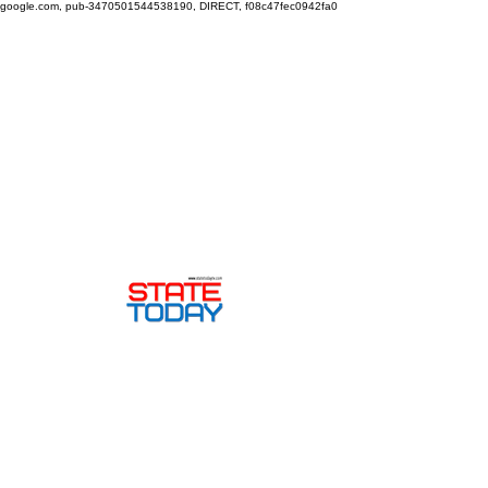
google.com, pub-3470501544538190, DIRECT, f08c47fec0942fa0