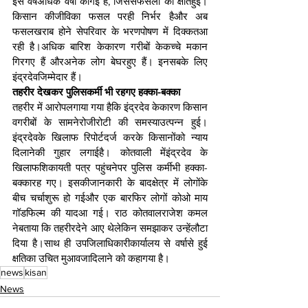
इस वर्षअधिक वर्षा कीगई है, जिससेफसलों को क्षतिहुई। 
किसान कीजीविका फसल परही निर्भर हैऔर अब 
फसलखराब होने सेपरिवार के भरणपोषण में दिक्कतआ 
रही है।अधिक बारिश केकारण गरीबों केकच्चे मकान 
गिरगए हैं औरअनेक लोग बेघरहुए हैं। इनसबके लिए 
इंद्रदेवजिम्मेदार हैं। 
तहरीर देखकर पुलिसकर्मी भी रहगए हक्का-बक्का
तहरीर में आरोपलगाया गया हैकि इंद्रदेव केकारण किसान 
वगरीबों के सामनेरोजीरोटी की समस्याउत्पन्न हुई। 
इंद्रदेवके खिलाफ रिपोर्टदर्ज करके किसानोंको न्याय 
दिलानेकी गुहार लगाईहै। कोतवाली मेंइंद्रदेव के 
खिलाफशिकायती पत्र पहुंचनेपर पुलिस कर्मीभी हक्का-
बक्कारह गए। इसकीजानकारी के बादक्षेत्र में लोगोंके 
बीच चर्चाशुरू हो गईऔर एक बारफिर लोगों कोओ माय 
गॉडफिल्म की यादआ गई। राठ कोतवालराजेश कमल 
नेबताया कि तहरीरदेने आए थेलेकिन समझाकर उन्हेंलौटा 
दिया है।साथ ही उपजिलाधिकारीकार्यालय से वर्षासे हुई 
क्षतिका उचित मुआवजादिलाने को कहागया है।
news
kisan
News