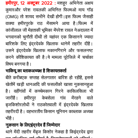
हमीरपुर, 12 अक्टूबर 2022 : 
मशहूर अभिनेता अक्षय 
कुमारऔर परेश रावलकी अभिनित फिल्मओ माय गॉड 
(OMG) तो शायद सभीने देखी होगी।इस फिल्म जैसाही 
वाक्या हमीरपुरके राठ मेंसामने आया है।फिल्म में 
कांजीलाल जी मेहताकी भूमिका मेंपरेश रावल नेअदालत में 
भगवानको चुनौती दीथी तो यहांपर एक किसानने ज्यादा 
बारिशके लिए इंद्रदेवके खिलाफ थानेमें तहरीर दीहै। 
उसने इंद्रदेवके खिलाफ मकानगिराने और फसलनष्ट 
करने कीशिकायत की है।ये मामला पूरेजिले में चर्चाका 
विषय बनगया है।
भाकियू का ब्लाकअध्यक्ष है शिकायतकर्ता
बीते करीबएक सप्ताह सेलगातार बारिश हो रहीहै, इससे 
खेतोंमें खड़ी धानआदि की फसलोंको खासा नुकसानहुआ 
है। वहींगांवों में कच्चेमकान गिरने कासिलसिला भी 
जारीहै। हमीरपुर केबसेला गांव मेंरहने वाले 
बृजकिशोरलोधी ने राठकोतवाली में इंद्रदेवके खिलाफ 
तहरीरदी है। वहभारतीय किसान यूनियन काब्लाक अध्यक्ष 
भीहै। 
नुकसान के लिएइंद्रदेव हैं जिम्मेदार
थाने मेंदी तहरीर मेंबृज किशोर नेकहा है किइंद्रदेव द्वारा 