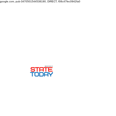
google.com, pub-3470501544538190, DIRECT, f08c47fec0942fa0