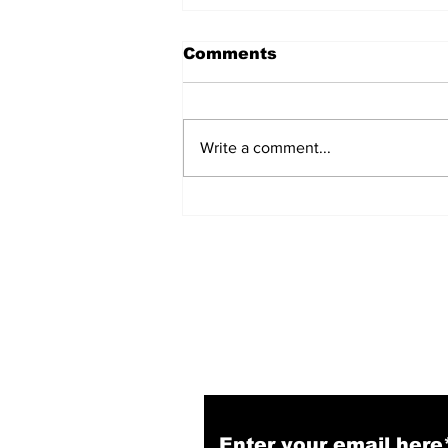
Comments
Write a comment...
हिंदू समाज में समाप्त हो भेद भाव:
Narendra Thakur
Subscribe to Our N