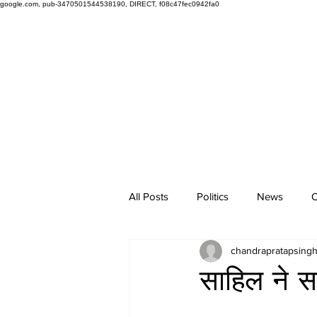
google.com, pub-3470501544538190, DIRECT, f08c47fec0942fa0
All Posts
Politics
News
O
chandrapratapsing
साहिल ने स