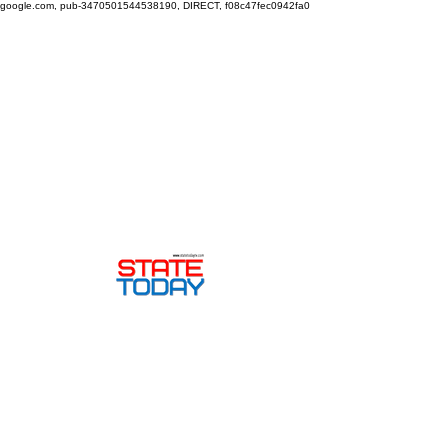
google.com, pub-3470501544538190, DIRECT, f08c47fec0942fa0