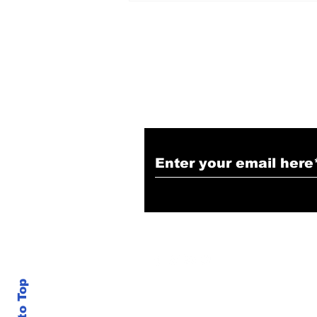
बने Yogi Adityanath
Subscribe to Our N