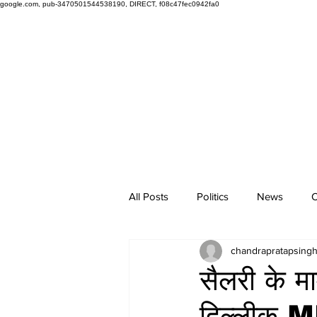
google.com, pub-3470501544538190, DIRECT, f08c47fec0942fa0
All Posts
Politics
News
O
chandrapratapsing
सैलरी के मा
दिल्लीक ML