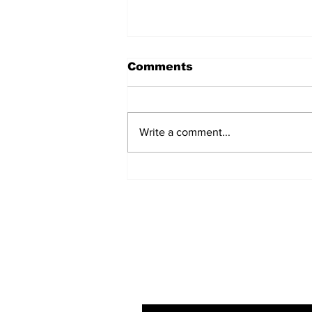
Comments
Write a comment...
हिंदू समाज में समाप्त हो भेद भाव:
Narendra Thakur
Subscribe to Our N