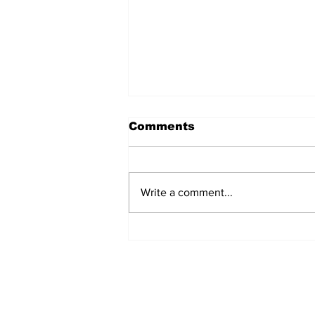
Comments
Write a comment...
हिंदू समाज में समाप्त हो भेद भाव:
Narendra Thakur
Subscribe to Our N