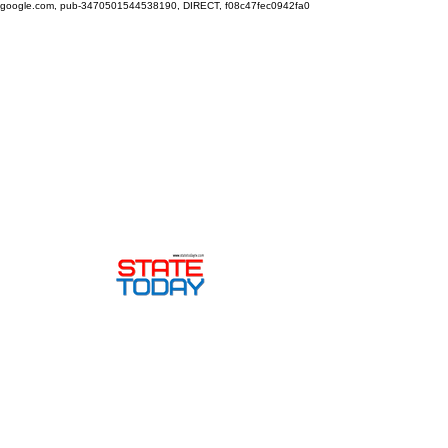
google.com, pub-3470501544538190, DIRECT, f08c47fec0942fa0