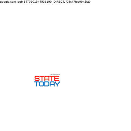
google.com, pub-3470501544538190, DIRECT, f08c47fec0942fa0