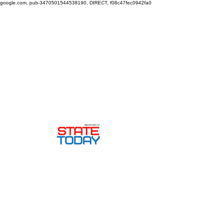
google.com, pub-3470501544538190, DIRECT, f08c47fec0942fa0