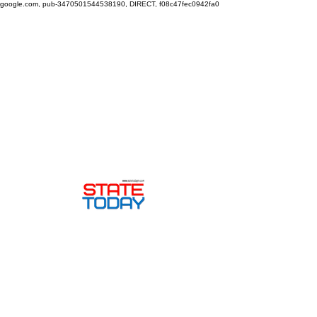
google.com, pub-3470501544538190, DIRECT, f08c47fec0942fa0