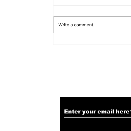
Write a comment...
हिंदू समाज में समाप्त हो भेद भाव:
Narendra Thakur
Subscribe to Our N