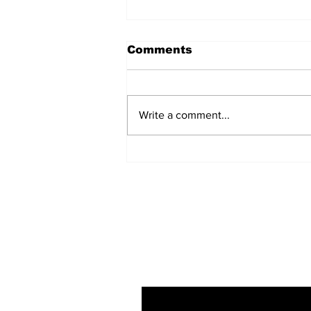
Comments
Write a comment...
हिंदू समाज में समाप्त हो भेद भाव:
Narendra Thakur
Subscribe to Our N