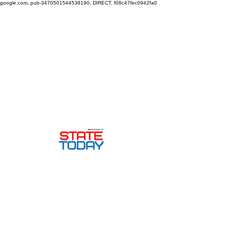
google.com, pub-3470501544538190, DIRECT, f08c47fec0942fa0