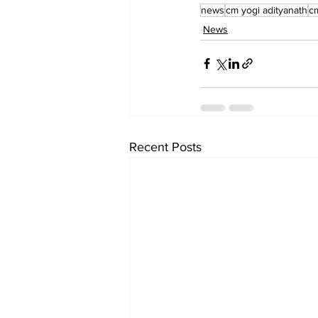
news
cm yogi adityanath
c
News
Recent Posts