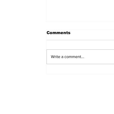
Comments
Write a comment...
हिंदू समाज में समाप्त हो भेद भाव:
Narendra Thakur
Subscribe to Our N