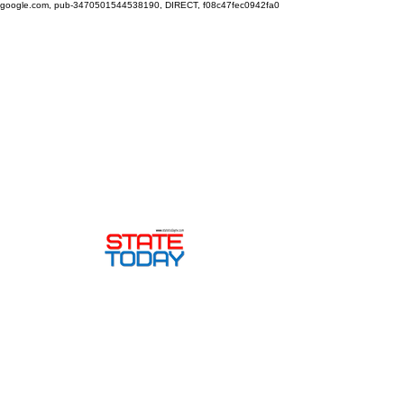
google.com, pub-3470501544538190, DIRECT, f08c47fec0942fa0