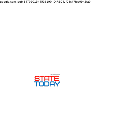
google.com, pub-3470501544538190, DIRECT, f08c47fec0942fa0