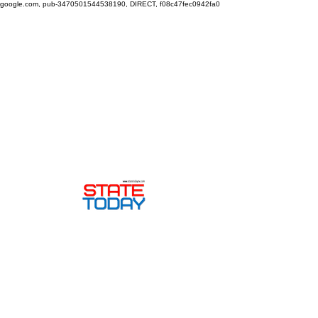
google.com, pub-3470501544538190, DIRECT, f08c47fec0942fa0