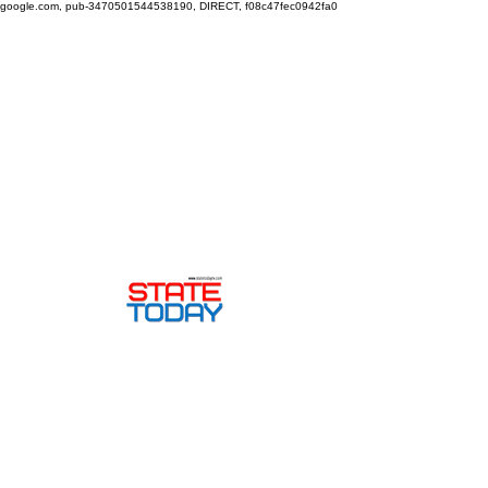
google.com, pub-3470501544538190, DIRECT, f08c47fec0942fa0