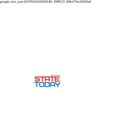
google.com, pub-3470501544538190, DIRECT, f08c47fec0942fa0