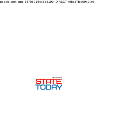
google.com, pub-3470501544538190, DIRECT, f08c47fec0942fa0