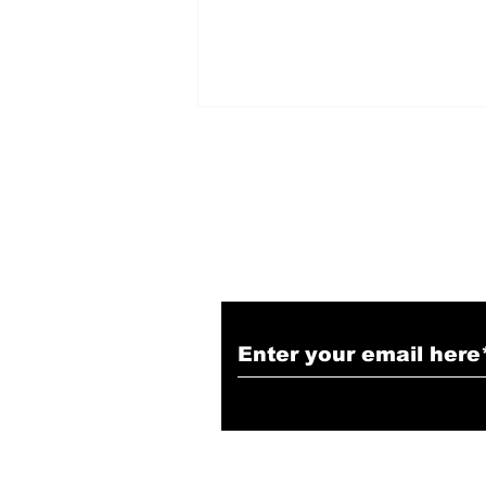
Subscribe to Our N
बैंक ऑफ बड़ौदा करेगा स्टार्टअप्स को
सहयोग, सॉफ्टवेयर टेक्नोलॉजी पार्क्स
ऑफ इंडिया के साथ हुआ करार