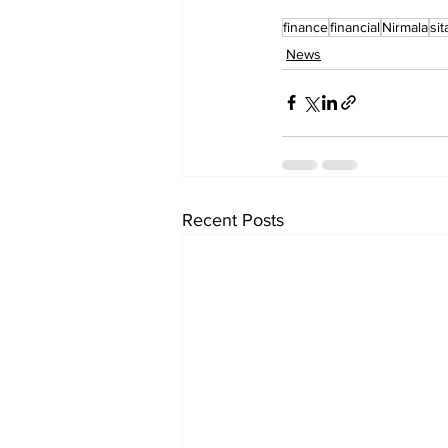
finance
financial
Nirmala
si
News
Recent Posts