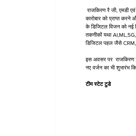
 राजकिरण रै जी, एमडी एवं सीईओ, यूनियन बैंक ऑफ इंडिया ने इस अवसर पर बोलते हुए कहा “बढ़ते हुए डिजिटल 
कारोबार को प्राप्त करने 
के डिजिटल विजन को नई दिश
तकनीकों यथा AI,ML,5G, ब्
डिजिटल पहल जैसे CRM, व्याप
इस अवसर पर  राजकिरण रै 
नए वर्जन का भी शुभारंभ क
टीम स्टेट टुडे