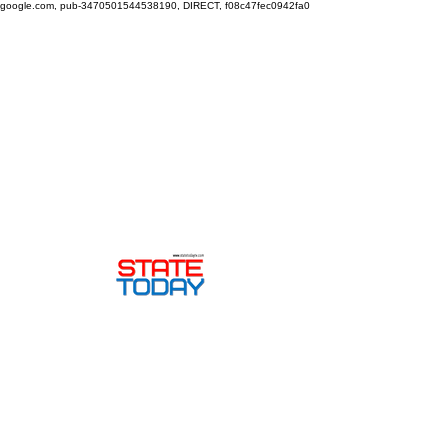
google.com, pub-3470501544538190, DIRECT, f08c47fec0942fa0