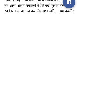
1947 से पहले जब भारत राजे-रजवाड़ों में बंटा हुआ था 
तब अलग अलग रियासतों में ऐसे कई प्रयोग होते थे जो 
स्वतंत्रता के बाद बंद कर दिए गए। लेकिन जम्मू कश्मीर 
राज्य को आतंक का ऐसा कारखाना बना दिया गया जहां 
अलगवादवादियों, आतंकियों और अब्दुल्ला, मुफ्ती परिवार 
की तरह अन्य भी भारत सरकार से पैसे ऐंठ कर ऐश 
करते रहे। भारत से गद्दारी करने के लिए और जम्मू 
कश्मीर की जनता को लगातार भड़काने के लिए इन 
सबको पाकिस्तान समेत कई मुस्लिम देशों से भी मोटी 
फंडिंग होती रही।
अब बदलते दौर में मोदी सरकार लगातार ऐसे फैसले ले 
रही है जिससे जनता का धन जनता की बेहतरी और 
कल्याणकारी योजनाओं में लगाया जा सके। 
टीम स्टेट टुडे