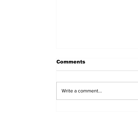
Comments
Write a comment...
हिंदू समाज में समाप्त हो भेद भाव:
Narendra Thakur
Subscribe to Our N