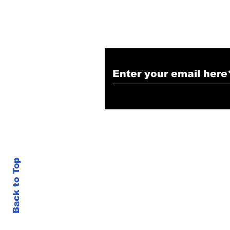
Back to Top
google.com, pub-3470501544538190, DIRECT, f08c47fec0942fa0