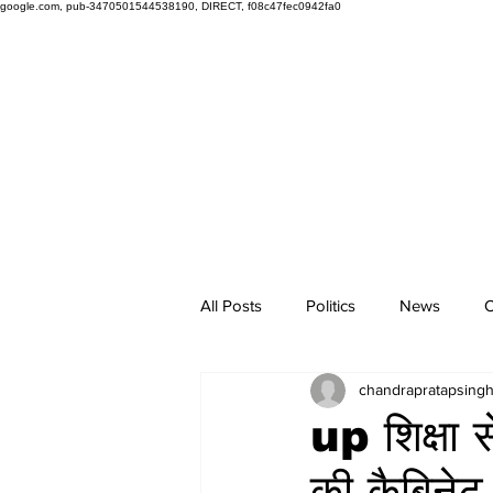
google.com, pub-3470501544538190, DIRECT, f08c47fec0942fa0
All Posts
Politics
News
O
chandrapratapsing
up शिक्षा 
की कैबिनेट