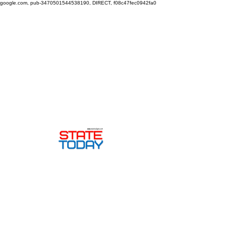
google.com, pub-3470501544538190, DIRECT, f08c47fec0942fa0