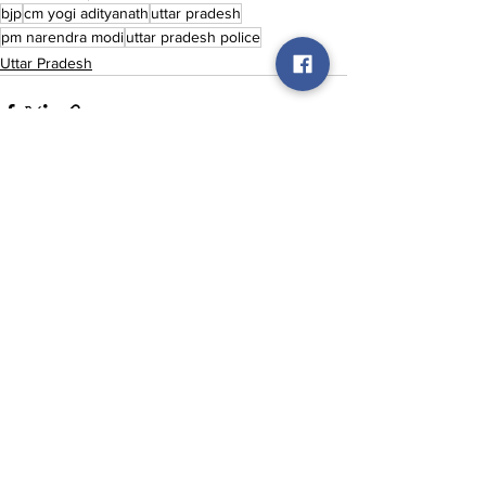
bjp
cm yogi adityanath
uttar pradesh
pm narendra modi
uttar pradesh police
Uttar Pradesh
See All
Recent Posts