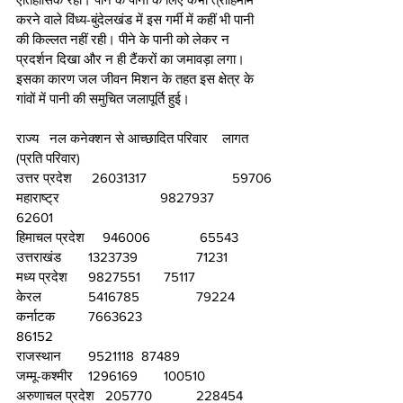
करने वाले विंध्य-बुंदेलखंड में इस गर्मी में कहीं भी पानी 
की किल्लत नहीं रही। पीने के पानी को लेकर न 
प्रदर्शन दिखा और न ही टैंकरों का जमावड़ा लगा। 
इसका कारण जल जीवन मिशन के तहत इस क्षेत्र के 
गांवों में पानी की समुचित जलापूर्ति हुई।   
राज्य   नल कनेक्शन से आच्छादित परिवार    लागत 
(प्रति परिवार) 
उत्तर प्रदेश 	 26031317			59706
महाराष्ट्र			9827937	  
62601
हिमाचल प्रदेश     946006		 65543
उत्तराखंड  	1323739		71231
मध्य प्रदेश 	9827551	 75117
केरल 		5416785		79224
कर्नाटक 	7663623			
86152	
राजस्थान 	9521118  87489
जम्मू-कश्मीर 	1296169	 100510
अरुणाचल प्रदेश   205770		228454