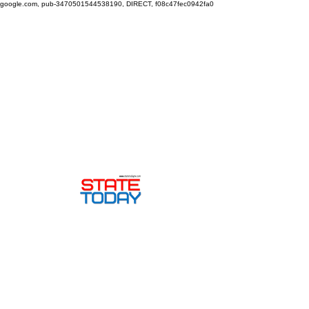
google.com, pub-3470501544538190, DIRECT, f08c47fec0942fa0