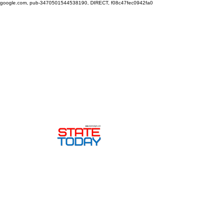
google.com, pub-3470501544538190, DIRECT, f08c47fec0942fa0