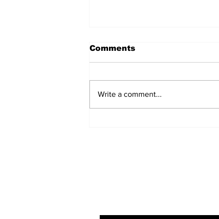
Comments
Write a comment...
हिंदू समाज में समाप्त हो भेद भाव:
Narendra Thakur
Subscribe to Our N