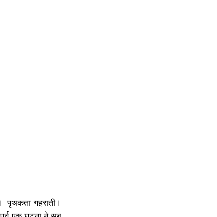
ी। पृथकता गहराती। 
ूर्व एक घटना ने सब 