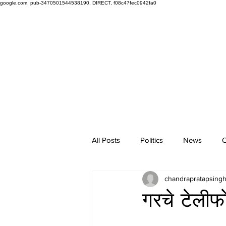
google.com, pub-3470501544538190, DIRECT, f08c47fec0942fa0
All Posts
Politics
News
O
chandrapratapsing
गरचे टेली