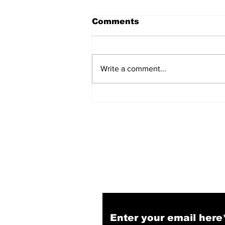
Comments
Write a comment...
Operation Sindoor: भारतीय
वायु सेना के पराक्रम और रणनीतिक
महारत का शानदार अध्या
Subscribe to Our N