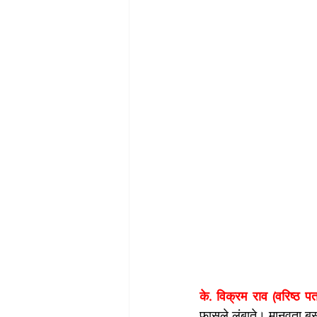
के. विक्रम राव (वरिष्ठ पत
फासले लंबाते। मानवता बस 