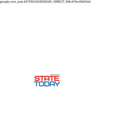
google.com, pub-3470501544538190, DIRECT, f08c47fec0942fa0