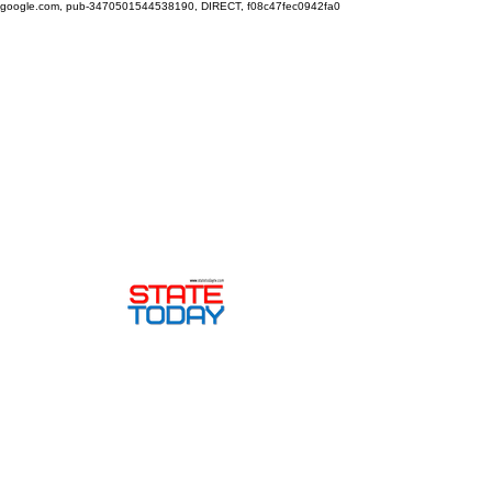
google.com, pub-3470501544538190, DIRECT, f08c47fec0942fa0