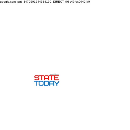
google.com, pub-3470501544538190, DIRECT, f08c47fec0942fa0