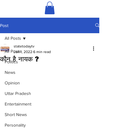
Post
All Posts
statetodaytv
All Posts
Jan 1, 2022
6 min read
कौन है नायक ?
Politics
News
Opinion
Uttar Pradesh
Entertainment
Short News
Personality